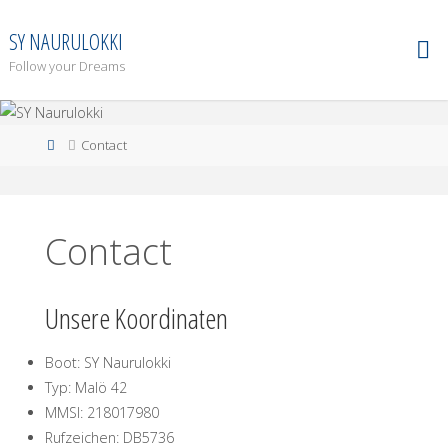
Zum
Inhalt
SY NAURULOKKI
springen
Follow your Dreams
Start
Contact
Contact
Unsere Koordinaten
Boot: SY Naurulokki
Typ: Malö 42
MMSI: 218017980
Rufzeichen: DB5736