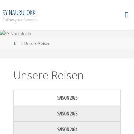
Zum
Inhalt
SY NAURULOKKI
springen
Follow your Dreams
Start
Unsere Reisen
Unsere Reisen
SAISON 2026
SAISON 2025
SAISON 2024