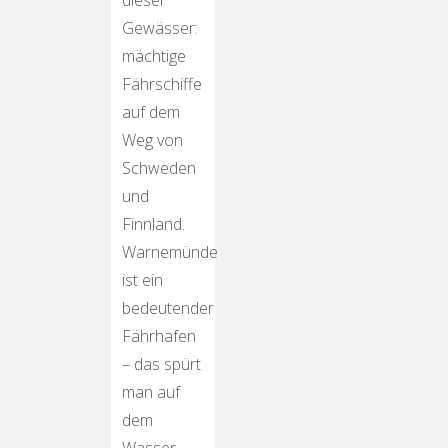
dieser
Gewässer:
mächtige
Fährschiffe
auf dem
Weg von
Schweden
und
Finnland.
Warnemünde
ist ein
bedeutender
Fährhafen
– das spürt
man auf
dem